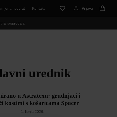
amjena i povrat
Kontakt
Prijava
etna rasprodaja
lavni urednik
nirano u Astratexu: grudnjaci i
i kostimi s košaricama Spacer
1. lipnja 2026.