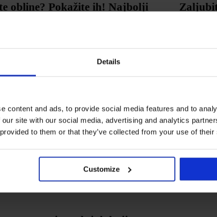
e obline? Pokažite ih! Najbolji
Zaljubi
paći kostimi za punije figure
su diz
18. svibnja 2026.
naramenica, bez stresa: kupaći
Gaćice 
Details
i DIVA by IVA preobrazit će vaše
ljeto
13. travnja 2026.
e content and ads, to provide social media features and to analy
godina s Astratexom: zavirite u
Kako se
 our site with our social media, advertising and analytics partn
es nastanka našeg donjeg rublja
 provided to them or that they’ve collected from your use of their
17. rujna 2025.
 pravilno odabrati grudnjak za
Grudn
Customize
trudnice i dojilje
vam 
31. kolovoza 2025.