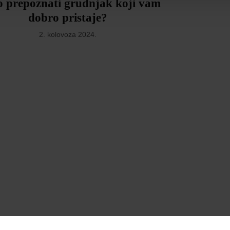
 prepoznati grudnjak koji vam
dobro pristaje?
2. kolovoza 2024.