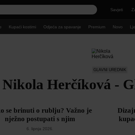
Savjeti
Z
e
Kupaći kostimi
Odjeća za spavanje
Premium
Novo
Lj
GLAVNI UREDNIK
Nikola Herčíková - G
 se brinuti o rublju? Važno je
Dizaj
nježno postupati s njim
kupać
6. lipnja 2026.