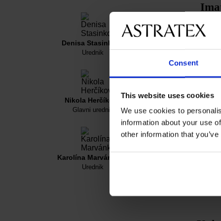
Imat
ku
Denisa Stasinková
Bez 
Urednik
Consent
kostim
This website uses cookies
Nikola Herčíková
Glavni urednik
We use cookies to personalis
26 
information about your use of
proc
other information that you’ve
Karolína Marvánková
Kako
Urednik