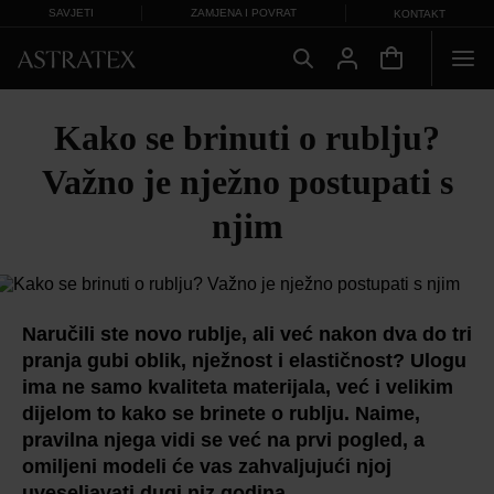
SAVJETI
ZAMJENA I POVRAT
KONTAKT
Kako se brinuti o rublju?
Važno je nježno postupati s
njim
Naručili ste novo rublje, ali već nakon dva do tri
pranja gubi oblik, nježnost i elastičnost? Ulogu
ima ne samo kvaliteta materijala, već i velikim
dijelom to kako se brinete o rublju. Naime,
pravilna njega vidi se već na prvi pogled, a
omiljeni modeli će vas zahvaljujući njoj
uveseljavati dugi niz godina.