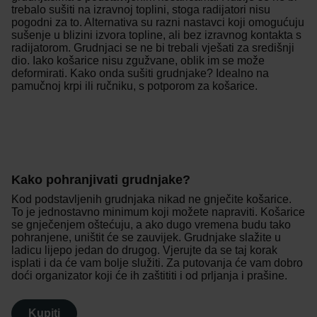
trebalo sušiti na izravnoj toplini, stoga radijatori nisu
pogodni za to. Alternativa su razni nastavci koji omogućuju
sušenje u blizini izvora topline, ali bez izravnog kontakta s
radijatorom. Grudnjaci se ne bi trebali vješati za središnji
dio. Iako košarice nisu zgužvane, oblik im se može
deformirati. Kako onda sušiti grudnjake? Idealno na
pamučnoj krpi ili ručniku, s potporom za košarice.
Kako pohranjivati grudnjake?
Kod podstavljenih grudnjaka nikad ne gnječite košarice.
To je jednostavno minimum koji možete napraviti. Košarice
se gnječenjem oštećuju, a ako dugo vremena budu tako
pohranjene, uništit će se zauvijek. Grudnjake slažite u
ladicu lijepo jedan do drugog. Vjerujte da se taj korak
isplati i da će vam bolje služiti. Za putovanja će vam dobro
doći organizator koji će ih zaštititi i od prljanja i prašine.
Kupiti