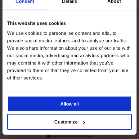
Consent
Details
About
stvoriti mucice.
🧼Donje rublje u pravilu ne ide u sušilicu. Materijali su
često rastezljivi i vrlo osjetljivi. Sušenjem gube elastičnost,
This website uses cookies
a mogu se i mehanički oštetiti.
We use cookies to personalise content and ads, to
🧼Izbjegavajte deterdžente za pranje rublja u prahu. Mogu
provide social media features and to analyse our traffic.
stvarati grudice i ostaviti mrlje na rublju. Upotrebljavajte
We also share information about your use of our site with
deterdžente u gelu za osjetljivo rublje, koji imaju poseban
our social media, advertising and analytics partners who
sastav.
may combine it with other information that you’ve
🧼Zaboravite na omekšivač. Narušava elastičnost vlakana,
provided to them or that they’ve collected from your use
zbog čega rublje gubi svoju rastezljivost. Na primjer, opseg
of their services.
grudnjaka će se brže razvući, a preostat će vam samo
plakati.
Allow all
Osnovni simboli za pranje
Customize
‹
›