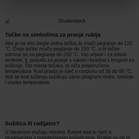
Točke na simbolima za pranje rublja
Ako je na slici pegle jedna točka, to znači peglanje do 110
°C. Dvije točke znače peglanje do 150 °C, a tri točke
odnose se na peglanje do 200 °C. Isto vrijedi i za ostale
simbole, tj. posudu za pranje s valom i kvadrat s krugom za
sušenje. Što manje točaka, to niža preporučena
temperatura. Kod pranja je riječ o rasponu od 30 do 95 °C,
dok se kod sušenja razlikuju samo programi niske, srednje
i visoke temperature.
Sušilica ili radijator?
U idealnom slučaju nijedno. Barem kad je riječ o
grudnjacima s podstavljenim košaricama. Rublje se ne bi