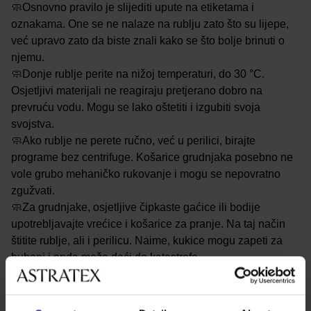
🧼Osnovno pravilo je slijediti upute na etiketama i
oznakama. One se ne nalaze na rublju zato što su lijepe,
već upravo zato da biste znali kako se što bolje brinuti o
njemu.
🧼Donje rublje perite na nižoj temperaturi, do 30 °C.
Osjetljivi materijali ne reagiraju pretjerano dobro na
prevruću vodu. Mogu se lako oštetiti i izgubiti svoja
svojstva.
🧼Ako rublje ne perete ručno, već u perilici, birajte
programe bez centrifuge. Košarice grudnjaka posebno ne
vole grubo mehaničko rukovanje i mogu se nepovratno
zgužvati.
🧼Za grudnjake, osjetljive čipkaste gaćice ili bodije
upotrebljavajte vrećice i košarice za pranje. Na taj način
štitite rublje, ali i perilicu. Naime, kukice mogu zapeti za
bubanj i onda može doći do katastrofe.
🧼Razvrstavajte rublje prema bojama. Ako svijetlo rublje
budete prali s tamnom odjećom moguće je da će brže
postati sivo ili dobiti ružnu žućkastu nijansu, a brže će se i