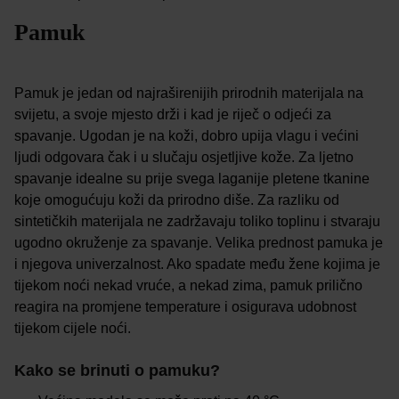
Pamuk
Pamuk je jedan od najraširenijih prirodnih materijala na
svijetu, a svoje mjesto drži i kad je riječ o odjeći za
spavanje. Ugodan je na koži, dobro upija vlagu i većini
ljudi odgovara čak i u slučaju osjetljive kože. Za ljetno
spavanje idealne su prije svega laganije pletene tkanine
koje omogućuju koži da prirodno diše. Za razliku od
sintetičkih materijala ne zadržavaju toliko toplinu i stvaraju
ugodno okruženje za spavanje. Velika prednost pamuka je
i njegova univerzalnost. Ako spadate među žene kojima je
tijekom noći nekad vruće, a nekad zima, pamuk prilično
reagira na promjene temperature i osigurava udobnost
tijekom cijele noći.
Kako se brinuti o pamuku?