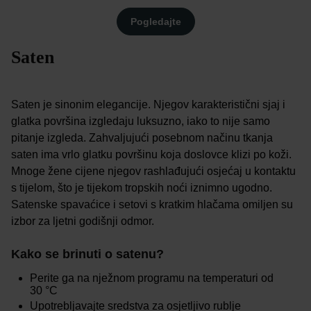
Pogledajte
Saten
Saten je sinonim elegancije. Njegov karakteristični sjaj i
glatka površina izgledaju luksuzno, iako to nije samo
pitanje izgleda. Zahvaljujući posebnom načinu tkanja
saten ima vrlo glatku površinu koja doslovce klizi po koži.
Mnoge žene cijene njegov rashlađujući osjećaj u kontaktu
s tijelom, što je tijekom tropskih noći iznimno ugodno.
Satenske spavaćice i setovi s kratkim hlačama omiljen su
izbor za ljetni godišnji odmor.
Kako se brinuti o satenu?
Perite ga na nježnom programu na temperaturi od
30 °C
Upotrebljavajte sredstva za osjetljivo rublje