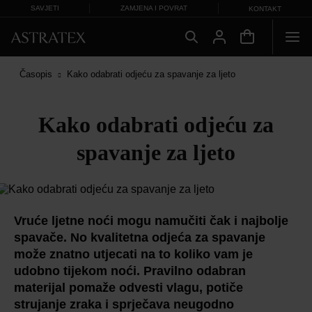
SAVJETI
ZAMJENA I POVRAT
KONTAKT
Časopis
Kako odabrati odjeću za spavanje za ljeto
Kako odabrati odjeću za
spavanje za ljeto
Vruće ljetne noći mogu namučiti čak i najbolje
spavače. No kvalitetna odjeća za spavanje
može znatno utjecati na to koliko vam je
udobno tijekom noći. Pravilno odabran
materijal pomaže odvesti vlagu, potiče
strujanje zraka i sprječava neugodno