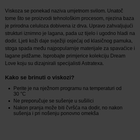
Viskoza se ponekad naziva umjetnom svilom. Unatoč
tome što se proizvodi tehnološkim procesom, njezina baza
je prirodna celuloza dobivena iz drva. Upravo zahvaljujući
strukturi iznimno je lagana, pada uz tijelo i ugodno hladi na
dodir. Ljeti koži daje svježiji osjećaj od klasičnog pamuka,
stoga spada među najpopularnije materijale za spavaćice i
lagane pidžame. Isprobajte primjerice kolekciju Dream
Love koju su dizajnirali specijalisti Astratexa.
Kako se brinuti o viskozi?
Perite je na nježnom programu na temperaturi od
30 °C
Ne preporučuje se sušenje u sušilici
Nakon pranja može biti čvršća na dodir, no nakon
sušenja i pri nošenju ponovno omekša