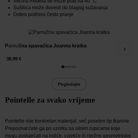
Većina modela se može prati na 40 °C
Sušilica može dovesti do blagog sužavanja
Dobro podnosi često pranje
Pamučna spavaćica Joanna kratka
Ž
‹
›
36,99 €
2
Pogledajte
Pointelle za svako vrijeme
Pointelle nije konkretan materijal, već posebni tip tkanine.
Prepoznat ćete ga po uzorku sa sitnim rupicama koje
mogu podsjećati na listiće, cvjetiće ili nježne geometrijske