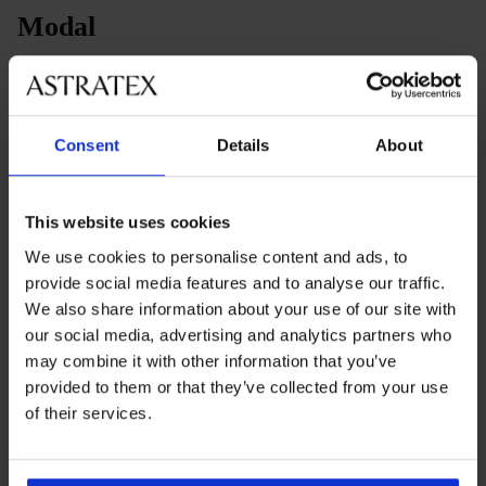
Modal
Modal nastaje iz celuloze bukve i smatra se jednom od
najudobnijih alternativa klasičnom pamuku. Na prvi dodir
Consent
Details
About
je neobično mekan i gladak, što će cijeniti prije svega žene
s osjetljivijom kožom. U usporedbi s običnim pamukom
modal je laganiji, bolje pada uz tijelo i bolje čuva svoj
This website uses cookies
oblik. Zahvaljujući tome odjeća za spavanje izgleda
We use cookies to personalise content and ads, to
elegantnije i ujedno ostaje udobna čak i nakon mnogo
provide social media features and to analyse our traffic.
pranja. Velika prednost modala je njegova sposobnost
We also share information about your use of our site with
odvođenja vlage od tijela. Zato je omiljen odabir među
our social media, advertising and analytics partners who
ženama koje se tijekom noći više znoje.
may combine it with other information that you’ve
Kako se brinuti o modalu?
provided to them or that they’ve collected from your use
of their services.
Perite ga na 30 – 40 °C
Preporučuje se nježni program
Najbolje ga je sušiti na zraku